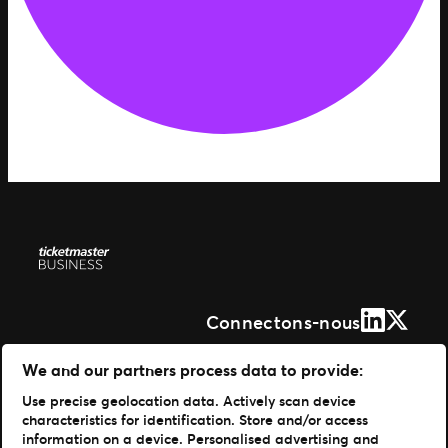
LinkedIn
X (Form
Connectons-nous
Solutions
We and our partners process data to provide:
Use precise geolocation data. Actively scan device
Gestion de vos événements
characteristics for identification. Store and/or access
Distribuer vos billets
information on a device. Personalised advertising and
Des experts à votre service