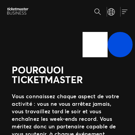
Aller
Recherche
Select your la
au
Nos solutions
Navig
contenu
Gestion de vos événements
Relevez les enjeux de votre stratégie billetterie
Pourquoi Ticketmaster
Distribuer vos billets
Etre là où vos fans se trouvent
Notre histoire
Des experts à votre service
Rencontrez notre équipe
Développer votre activité avec nous
Nos clients
POURQUOI
Expérience fan
Proposer les meilleurs services à vos fans
TICKETMASTER
Vous connaissez chaque aspect de votre
activité : vous ne vous arrêtez jamais,
vous travaillez tard le soir et vous
enchaînez les week-ends record. Vous
méritez donc un partenaire capable de
vous soutenir, à chaque événement,