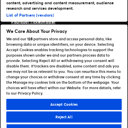
content, advertising and content measurement, audience
Expérience fan
research and services development.
Entreprise
List of Partners (vendors)
Pourquoi Ticketmaster
Nos clients
We Care About Your Privacy
Notre histoire
We and our
128
partners store and access personal data, like
Carrières Live Nation
browsing data or unique identifiers, on your device. Selecting
Ressources
Accept Cookies enables tracking technologies to support the
purposes shown under we and our partners process data to
Accès Organisateur
provide. Selecting Reject All or withdrawing your consent will
Référencer votre événement
disable them. If trackers are disabled, some content and ads you
Devenir affilié
see may not be as relevant to you. You can resurface this menu to
CSE, Agence & Revendeur
change your choices or withdraw consent at any time by clicking
the Manage my cookies link on the bottom of the webpage. Your
Conditions d’utilisation
Politique de confidentialité
choices will have effect within our Website. For more details, refer
Politique relative aux cookies
to our Privacy Policy.
©Ticketmaster 2026
Accept Cookies
France
Reject All