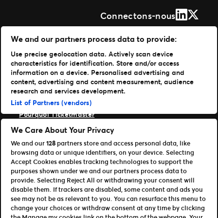
LinkedIn
X (Form
Connectons-nous
Solutions
We and our partners process data to provide:
Use precise geolocation data. Actively scan device
Gestion de vos événements
characteristics for identification. Store and/or access
Distribuer vos billets
information on a device. Personalised advertising and
Des experts à votre service
content, advertising and content measurement, audience
Expérience fan
research and services development.
Entreprise
List of Partners (vendors)
Pourquoi Ticketmaster
Nos clients
We Care About Your Privacy
Notre histoire
We and our
128
partners store and access personal data, like
Carrières Live Nation
browsing data or unique identifiers, on your device. Selecting
Ressources
Accept Cookies enables tracking technologies to support the
purposes shown under we and our partners process data to
Accès Organisateur
provide. Selecting Reject All or withdrawing your consent will
Référencer votre événement
disable them. If trackers are disabled, some content and ads you
Devenir affilié
see may not be as relevant to you. You can resurface this menu to
CSE, Agence & Revendeur
change your choices or withdraw consent at any time by clicking
the Manage my cookies link on the bottom of the webpage. Your