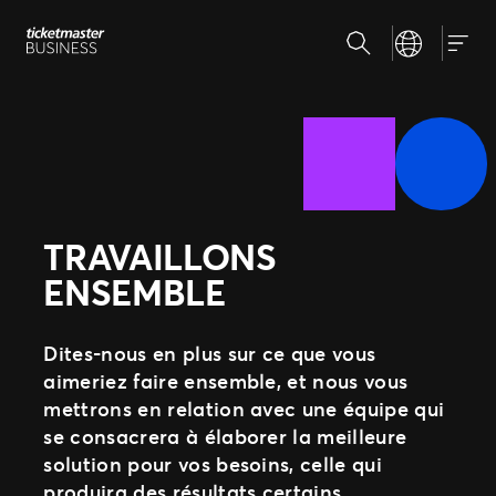
Aller
Recherche
Select your la
au
Nos solutions
Navig
contenu
Gestion de vos événements
Relevez les enjeux de votre stratégie billetterie
Pourquoi Ticketmaster
Distribuer vos billets
Etre là où vos fans se trouvent
Notre histoire
Des experts à votre service
Rencontrez notre équipe
Développer votre activité avec nous
Nos clients
TRAVAILLONS
Expérience fan
Proposer les meilleurs services à vos fans
ENSEMBLE
Dites-nous en plus sur ce que vous
aimeriez faire ensemble, et nous vous
mettrons en relation avec une équipe qui
se consacrera à élaborer la meilleure
solution pour vos besoins, celle qui
produira des résultats certains.