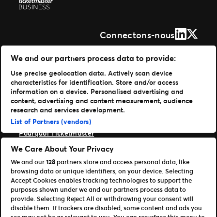
LinkedIn
X (Form
Connectons-nous
Solutions
We and our partners process data to provide:
Use precise geolocation data. Actively scan device
Gestion de vos événements
characteristics for identification. Store and/or access
Distribuer vos billets
information on a device. Personalised advertising and
Des experts à votre service
content, advertising and content measurement, audience
Expérience fan
research and services development.
Entreprise
List of Partners (vendors)
Pourquoi Ticketmaster
Nos clients
We Care About Your Privacy
Notre histoire
We and our
128
partners store and access personal data, like
Carrières Live Nation
browsing data or unique identifiers, on your device. Selecting
Ressources
Accept Cookies enables tracking technologies to support the
purposes shown under we and our partners process data to
Accès Organisateur
provide. Selecting Reject All or withdrawing your consent will
Référencer votre événement
disable them. If trackers are disabled, some content and ads you
Devenir affilié