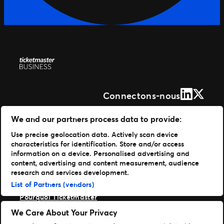
LinkedIn
X (Form
Connectons-nous
Solutions
We and our partners process data to provide:
Use precise geolocation data. Actively scan device
Gestion de vos événements
characteristics for identification. Store and/or access
Distribuer vos billets
information on a device. Personalised advertising and
Des experts à votre service
content, advertising and content measurement, audience
Expérience fan
research and services development.
Entreprise
List of Partners (vendors)
Pourquoi Ticketmaster
Nos clients
We Care About Your Privacy
Notre histoire