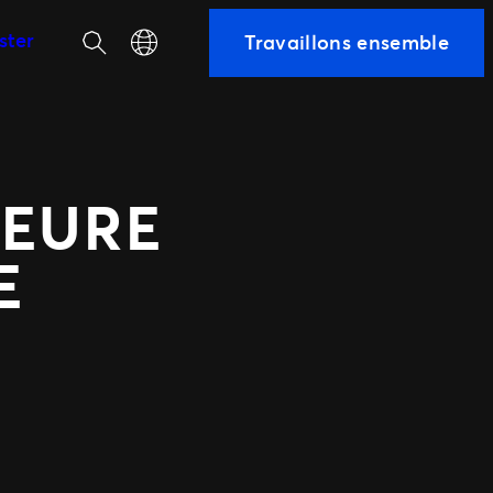
Recherche
Select your language
ster
Travaillons ensemble
équipe
LEURE
E