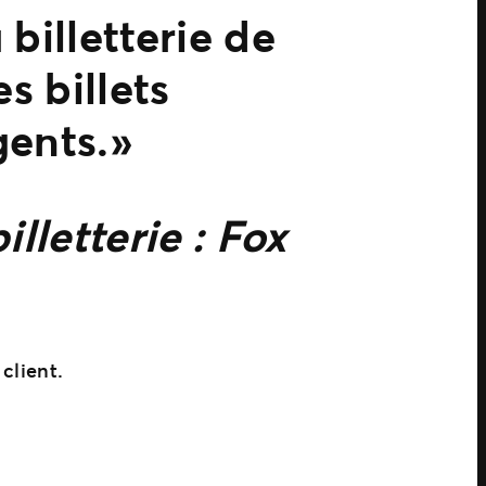
billetterie de
s billets
ents. »
lletterie : Fox
client.