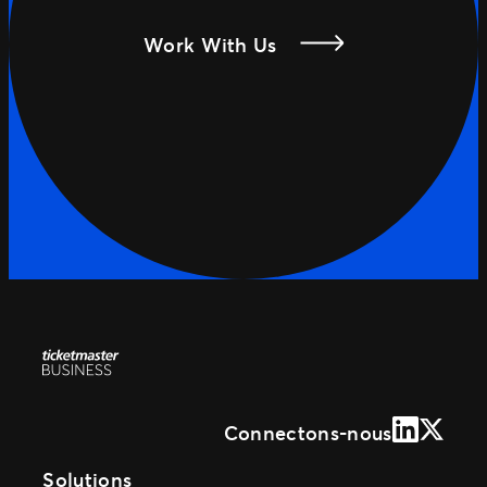
Work With Us
LinkedIn
X (Form
Connectons-nous
Solutions