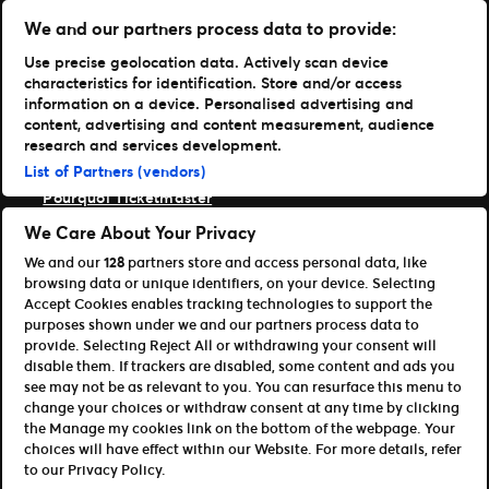
Solutions
We and our partners process data to provide:
Use precise geolocation data. Actively scan device
Gestion de vos événements
characteristics for identification. Store and/or access
Distribuer vos billets
information on a device. Personalised advertising and
Des experts à votre service
content, advertising and content measurement, audience
Expérience fan
research and services development.
Entreprise
List of Partners (vendors)
Pourquoi Ticketmaster
Nos clients
We Care About Your Privacy
Notre histoire
We and our
128
partners store and access personal data, like
Carrières Live Nation
browsing data or unique identifiers, on your device. Selecting
Ressources
Accept Cookies enables tracking technologies to support the
purposes shown under we and our partners process data to
Accès Organisateur
provide. Selecting Reject All or withdrawing your consent will
Référencer votre événement
disable them. If trackers are disabled, some content and ads you
Devenir affilié
see may not be as relevant to you. You can resurface this menu to
CSE, Agence & Revendeur
change your choices or withdraw consent at any time by clicking
the Manage my cookies link on the bottom of the webpage. Your
Conditions d’utilisation
Politique de confidentialité
choices will have effect within our Website. For more details, refer
Politique relative aux cookies
to our Privacy Policy.