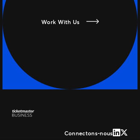
Work With Us
LinkedIn
X (Form
Connectons-nous