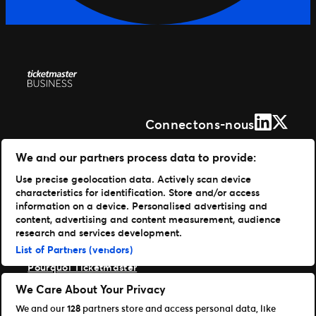
LinkedIn
X (Form
Connectons-nous
Solutions
We and our partners process data to provide:
Use precise geolocation data. Actively scan device
Gestion de vos événements
characteristics for identification. Store and/or access
Distribuer vos billets
information on a device. Personalised advertising and
Des experts à votre service
content, advertising and content measurement, audience
Expérience fan
research and services development.
Entreprise
List of Partners (vendors)
Pourquoi Ticketmaster
Nos clients
We Care About Your Privacy
Notre histoire
We and our
128
partners store and access personal data, like
Carrières Live Nation