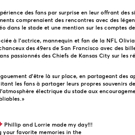
érience des fans par surprise en leur offrant des s
ements comprenaient des rencontres avec des légend
idéo dans le stade et une mention sur les comptes d
iée à l’actrice, mannequin et fan de la NFL Olivia 
 chanceux des 49ers de San Francisco avec des bille
ns passionnés des Chiefs de Kansas City sur les rés
ngouement d’être là sur place, en partageant des 
vitant les fans à partager leurs propres souvenirs d
’atmosphère électrique du stade aux encouragemen
liables. »
Phillip and Lorrie made my day!!!
g your favorite memories in the