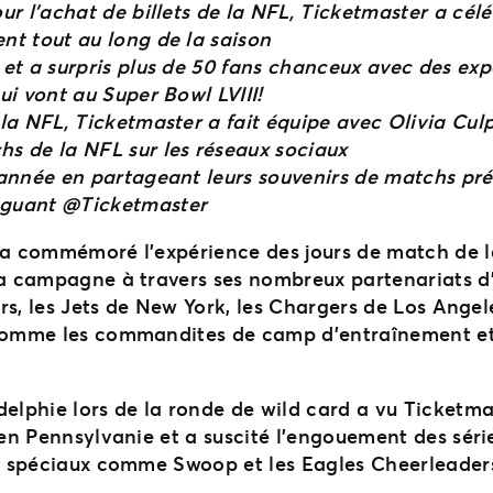
ur l’achat de billets de la NFL, Ticketmaster a cél
nt tout au long de la saison
 et a surpris plus de 50 fans chanceux avec des ex
ui vont au Super Bowl LVIII!
la NFL, Ticketmaster a fait équipe avec Olivia Culp
hs de la NFL sur les réseaux sociaux
’année en partageant leurs souvenirs de matchs préf
guant @Ticketmaster
er a commémoré l’expérience des jours de match de
la campagne à travers ses nombreux partenariats d
9ers, les Jets de New York, les Chargers de Los Ange
 comme les commandites de camp d’entraînement et 
elphie lors de la ronde de wild card a vu Ticketmas
 en Pennsylvanie et a suscité l’engouement des séri
és spéciaux comme Swoop et les Eagles Cheerleaders,