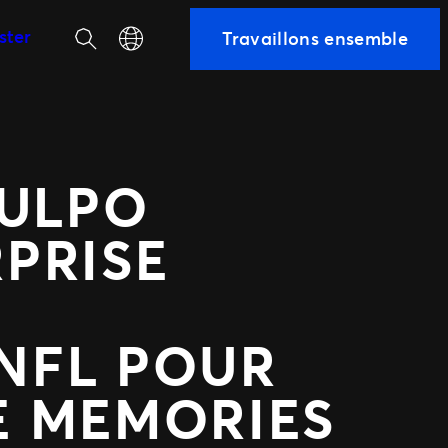
Recherche
Select your language
ster
Travaillons ensemble
équipe
CULPO
PRISE
 NFL POUR
E MEMORIES