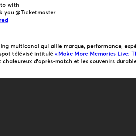
to with
k you @Ticketmaster
red
ing multicanal qui allie marque, performance, expér
pot télévisé intitulé
« Make More Memories Live: Th
t chaleureux d’après-match et les souvenirs durabl