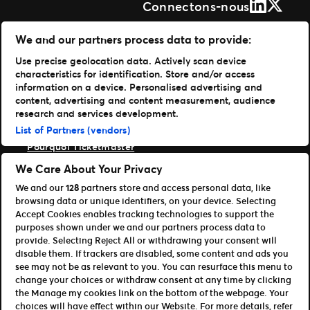
LinkedIn
X (Form
Connectons-nous
Solutions
We and our partners process data to provide:
Use precise geolocation data. Actively scan device
Gestion de vos événements
characteristics for identification. Store and/or access
Distribuer vos billets
information on a device. Personalised advertising and
Des experts à votre service
content, advertising and content measurement, audience
Expérience fan
research and services development.
Entreprise
List of Partners (vendors)
Pourquoi Ticketmaster
Nos clients
We Care About Your Privacy
Notre histoire
We and our
128
partners store and access personal data, like
Carrières Live Nation
browsing data or unique identifiers, on your device. Selecting
Ressources
Accept Cookies enables tracking technologies to support the
purposes shown under we and our partners process data to
Accès Organisateur
provide. Selecting Reject All or withdrawing your consent will
Référencer votre événement
disable them. If trackers are disabled, some content and ads you
Devenir affilié
see may not be as relevant to you. You can resurface this menu to
CSE, Agence & Revendeur
change your choices or withdraw consent at any time by clicking
the Manage my cookies link on the bottom of the webpage. Your
Conditions d’utilisation
Politique de confidentialité
choices will have effect within our Website. For more details, refer