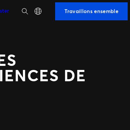
Recherche
Select your language
ster
Travaillons ensemble
équipe
ES
IENCES DE