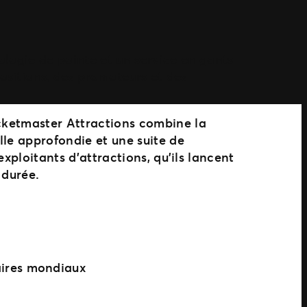
ologie de pointe et un service en gants
ositions, des promoteurs et des
icketmaster Attractions combine la
lle approfondie et une suite de
exploitants d’attractions, qu’ils lancent
 durée.
aires mondiaux