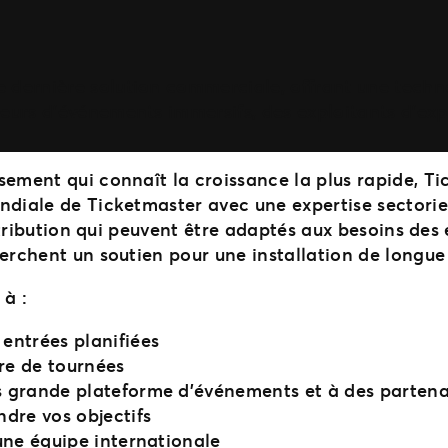
e dernière solution commerciale, offrant une techn
urs d’événements immersifs, des exploitants d’exp
sement qui connaît la croissance la plus rapide, T
ndiale de Ticketmaster avec une expertise sectorie
istribution qui peuvent être adaptés aux besoins des 
herchent un soutien pour une installation de longue
 à :
entrées planifiées
re de tournées
us grande plateforme d’événements et à des parten
ndre vos objectifs
 une équipe internationale