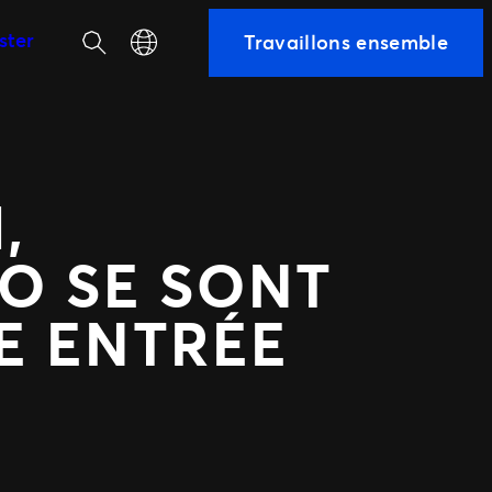
Recherche
Select your language
ster
Travaillons ensemble
équipe
,
O SE SONT
E ENTRÉE