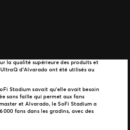
Stadium avait besoin d’un partenaire de
duits d’entrée, à la recherche d’un
 et en toute sécurité. Après un examen
 la qualité supérieure des produits et
 UltraQ d’Alvarado ont été utilisés au
oFi Stadium savait qu’elle avait besoin
e sans faille qui permet aux fans
tmaster et Alvarado, le SoFi Stadium a
6 000 fans dans les gradins, avec des