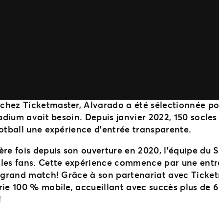
rielle parfaite pour leur stade de pointe, le SoFi 
ans. L’équipe du stade a commencé à évaluer les pro
qui ferait entrer les fans dans le stade rapidement
hez Ticketmaster, Alvarado a été sélectionnée pour
tadium avait besoin. Depuis janvier 2022, 150 socles
ootball une expérience d’entrée transparente.
re fois depuis son ouverture en 2020, l’équipe du S
les fans. Cette expérience commence par une entré
e grand match! Grâce à son partenariat avec Ticke
rie 100 % mobile, accueillant avec succès plus de 6
!