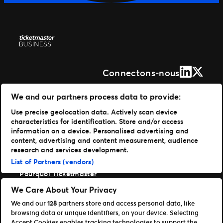
LinkedIn
X (Form
Connectons-nous
Solutions
We and our partners process data to provide:
Use precise geolocation data. Actively scan device
Gestion de vos événements
characteristics for identification. Store and/or access
Distribuer vos billets
information on a device. Personalised advertising and
Des experts à votre service
content, advertising and content measurement, audience
Expérience fan
research and services development.
Entreprise
List of Partners (vendors)
Pourquoi Ticketmaster
Nos clients
We Care About Your Privacy
Notre histoire
We and our
128
partners store and access personal data, like
Carrières Live Nation
browsing data or unique identifiers, on your device. Selecting
Ressources
Accept Cookies enables tracking technologies to support the