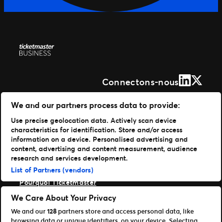
LinkedIn
X (Form
Connectons-nous
Solutions
We and our partners process data to provide:
Use precise geolocation data. Actively scan device
Gestion de vos événements
characteristics for identification. Store and/or access
Distribuer vos billets
information on a device. Personalised advertising and
Des experts à votre service
content, advertising and content measurement, audience
Expérience fan
research and services development.
Entreprise
List of Partners (vendors)
Pourquoi Ticketmaster
Nos clients
We Care About Your Privacy
Notre histoire
We and our
128
partners store and access personal data, like
Carrières Live Nation
browsing data or unique identifiers, on your device. Selecting