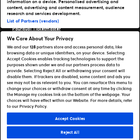
information on a device. Personalised advertising and
Des experts à votre service
content, advertising and content measurement, audience
Expérience fan
research and services development.
Entreprise
List of Partners (vendors)
Pourquoi Ticketmaster
Nos clients
We Care About Your Privacy
Notre histoire
We and our
128
partners store and access personal data, like
Carrières Live Nation
browsing data or unique identifiers, on your device. Selecting
Ressources
Accept Cookies enables tracking technologies to support the
purposes shown under we and our partners process data to
Accès Organisateur
provide. Selecting Reject All or withdrawing your consent will
Référencer votre événement
disable them. If trackers are disabled, some content and ads you
Devenir affilié
see may not be as relevant to you. You can resurface this menu to
CSE, Agence & Revendeur
change your choices or withdraw consent at any time by clicking
the Manage my cookies link on the bottom of the webpage. Your
Conditions d’utilisation
Politique de confidentialité
choices will have effect within our Website. For more details, refer
Politique relative aux cookies
to our Privacy Policy.
©Ticketmaster 2026
Accept Cookies
France
Reject All