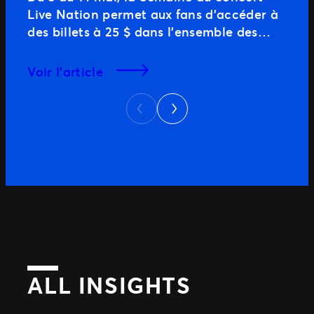
Live Nation permet aux fans d’accéder à
des billets à 25 $ dans l’ensemble des
États-Unis et du Canada. Cette année,
plus de 5 000 spectacles seront présentés
Voir l’article
et plus de 11 000 offres seront créées.
Suivant
L’été approchant à grands pas,
Précédent
découvrez comment TM1 Events permet
des […]
ALL INSIGHTS