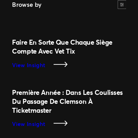
Browse by
Faire En Sorte Que Chaque Siège
Compte Avec Vet Tix
:
View Insight
Faire
En
Sorte
Première Année : Dans Les Coulisses
Que
Du Passage De Clemson À
Chaque
Ticketmaster
Siège
Compte
:
View Insight
Avec
Première
Vet