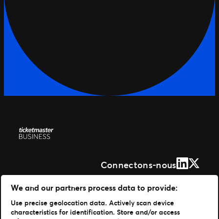
LinkedIn
X (Form
Connectons-nous
Solutions
We and our partners process data to provide:
Use precise geolocation data. Actively scan device
Gestion de vos événements
characteristics for identification. Store and/or access
Distribuer vos billets