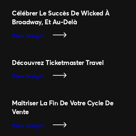
Année :
Tix
Dans
Célébrer Le Succès De Wicked À
Les
Broadway, Et Au-Delà
Coulisses
Du
:
View Insight
Passage
Célébrer
De
Le
Clemson
Succès
Découvrez Ticketmaster Travel
À
De
Ticketmaster
Wicked
:
View Insight
À
Découvrez
Broadway,
Ticketmaster
Et
Travel
Maîtriser La Fin De Votre Cycle De
Au-
Vente
Delà
:
View Insight
Maîtriser