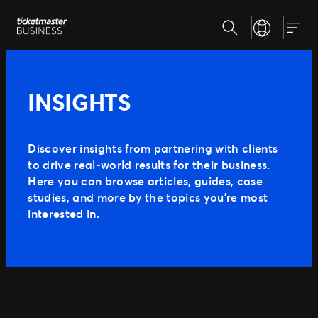
Aller
Recherche
Select your la
au
Nos solutions
Navig
contenu
Gestion de vos événements
Relevez les enjeux de votre stratégie billetterie
Pourquoi Ticketmaster
INSIGHTS
Distribuer vos billets
Etre là où vos fans se trouvent
Notre histoire
Des experts à votre service
Rencontrez notre équipe
Développer votre activité avec nous
Discover insights from partnering with clients
Nos clients
Expérience fan
to drive real-world results for their business.
Proposer les meilleurs services à vos fans
Here you can browse articles, guides, case
studies, and more by the topics you’re most
interested in.