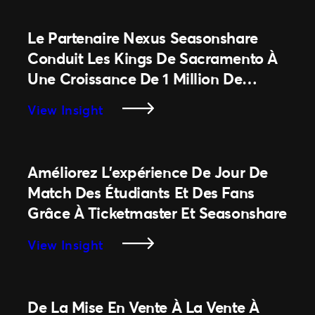
La
Fin
Le Partenaire Nexus Seasonshare
De
Conduit Les Kings De Sacramento À
Votre
Une Croissance De 1 Million De
Cycle
Dollars De Leur Chiffre D’affaires De
De
:
View Insight
Vente
Billetterie
Le
Partenaire
Nexus
Améliorez L’expérience De Jour De
Seasonshare
Match Des Étudiants Et Des Fans
Conduit
Grâce À Ticketmaster Et Seasonshare
Les
Kings
:
View Insight
De
Améliorez
Sacramento
L’expérience
À
De
Une
De La Mise En Vente À La Vente À
Jour