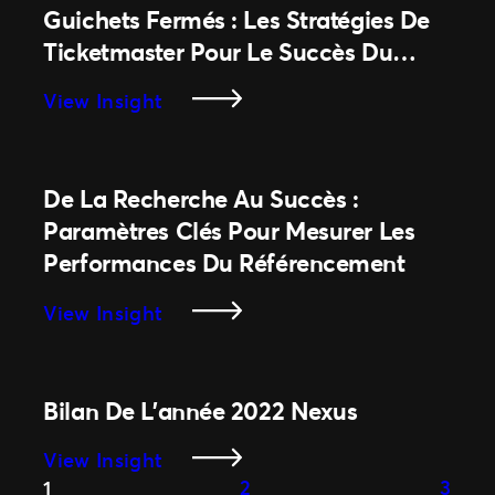
Croissance
Guichets Fermés : Les Stratégies De
De
De
Ticketmaster Pour Le Succès Du
Match
1
Marketing Des Événements
Des
Million
:
View Insight
Étudiants
De
De
Et
Dollars
La
Des
De
Mise
Fans
De La Recherche Au Succès :
Leur
En
Grâce
Paramètres Clés Pour Mesurer Les
Chiffre
Vente
À
D’affaires
Performances Du Référencement
À
Ticketmaster
De
La
Et
:
Billetterie
View Insight
Vente
Seasonshare
De
À
La
Guichets
Recherche
Fermés :
Bilan De L’année 2022 Nexus
Au
Les
Succès :
Stratégies
:
View Insight
Paramètres
De
Bilan
1
2
3